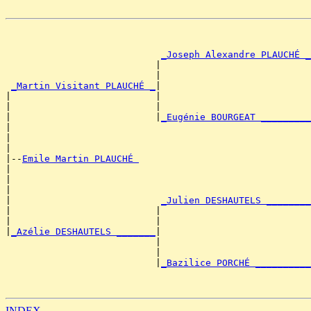
_Joseph Alexandre PLAUCHÉ _
                           |                           
                           |                           
_Martin Visitant PLAUCHÉ _
|

|                          |                           
|                          |                           
|                          |
_Eugénie BOURGEAT _________
|                                                      
|                                                      
|

|--
Emile Martin PLAUCHÉ 
|

|                                                      
|                                                      
|                           
_Julien DESHAUTELS ________
|                          |                           
|                          |                           
|
_Azélie DESHAUTELS _______
|

                           |                           
                           |                           
                           |
_Bazilice PORCHÉ __________
                                                       
                                                       
INDEX