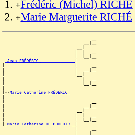
Frédéric (Michel) RICHÉ
+
Marie Marguerite RICHÉ
+
                                     __

                                  __|__

                               __|

                              |  |   __

                              |  |__|__

_Jean FRÉDÉRIC ______________
|

|                             |      __

|                             |   __|__

|                             |__|

|                                |   __

|                                |__|__

|

|--
Marie Catherine FRÉDÉRIC 
|

|                                    __

|                                 __|__

|                              __|

|                             |  |   __

|                             |  |__|__

|
_Marie Catherine DE BOULOIR _
|

                              |      __

                              |   __|__
