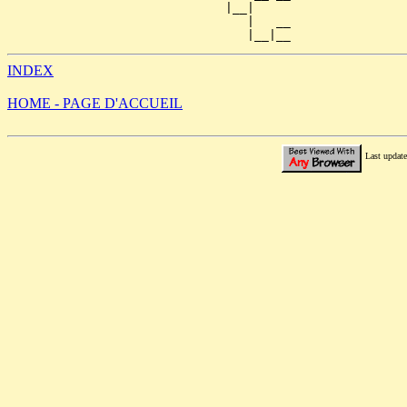
                              |__|

                                 |   __

INDEX
HOME - PAGE D'ACCUEIL
Last updat