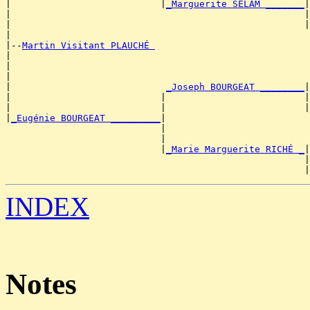
|                           |
_Marguerite SELAM _______
|

|                                                     |
|                                                     |
|

|--
Martin Visitant PLAUCHÉ 
|

|                                                      
|                                                      
|                            
_Joseph BOURGEAT ________
|

|                           |                         |
|                           |                         |
|
_Eugénie BOURGEAT _________
|

                            |                          
                            |                          
                            |
_Marie Marguerite RICHÉ _
|

                                                      |
                                                      |
INDEX
Notes