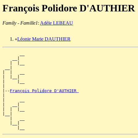
François Polidore D'AUTHIER
Family - Famille1
:
Adèle LEBEAU
Léonie Marie DAUTHIER
+
       __

    __|

   |  |__

 __|

|  |   __

|  |__|

|     |__

|

|--
François Polidore D'AUTHIER 
|

|      __

|   __|

|  |  |__

|__|

   |   __

   |__|
