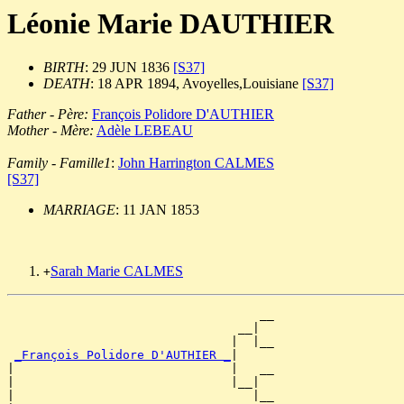
Léonie Marie DAUTHIER
BIRTH
: 29 JUN 1836
[S37]
DEATH
: 18 APR 1894, Avoyelles,Louisiane
[S37]
Father - Père:
François Polidore D'AUTHIER
Mother - Mère:
Adèle LEBEAU
Family - Famille1
:
John Harrington CALMES
[S37]
MARRIAGE
: 11 JAN 1853
Sarah Marie CALMES
+
                                   __

                                __|

                               |  |__

_François Polidore D'AUTHIER _
|

|                              |   __

|                              |__|

|                                 |__
