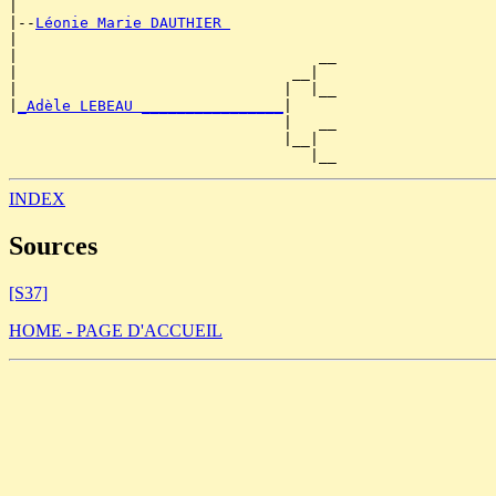
|

|--
Léonie Marie DAUTHIER 
|

|                                  __

|                               __|

|                              |  |__

|
_Adèle LEBEAU ________________
|

                               |   __

                               |__|

INDEX
Sources
[S37]
HOME - PAGE D'ACCUEIL