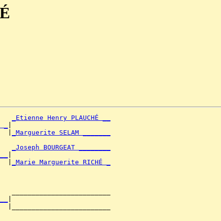
HÉ
_Etienne Henry PLAUCHÉ __
 _
|

  |
_Marguerite SELAM _______
   
_Joseph BOURGEAT ________
__
|

  |
_Marie Marguerite RICHÉ _
   _________________________

__
|

  |_________________________
