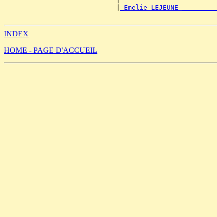
                             |                         
                             |
_Emelie LEJEUNE _________
INDEX
HOME - PAGE D'ACCUEIL