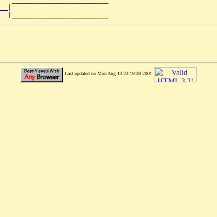
   _________________________

__
|

Last updated on Mon Aug 13 23:19:39 2001