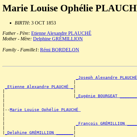
Marie Louise Ophélie PLAUC
BIRTH
: 3 OCT 1853
Father - Père:
Etienne Alexandre PLAUCHÉ
Mother - Mère:
Delphine GRÉMILLION
Family - Famille1
:
Rémi BORDELON
_Joseph Alexandre PLAUCHÉ
                             |                         
_Etienne Alexandre PLAUCHÉ _
|

|                            |                         
|                            |
_Eugénie BOURGEAT _______
|                                                      
|

|--
Marie Louise Ophélie PLAUCHÉ 
|

|                                                      
|                             
_François GRÉMILLION ____
|                            |                         
|
_Delphine GRÉMILLION _______
|
