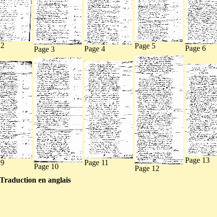
 2
Page 5
Page 6
Page 4
Page 3
Page 13
 9
Page 11
Page 10
Page 12
Traduction en anglais