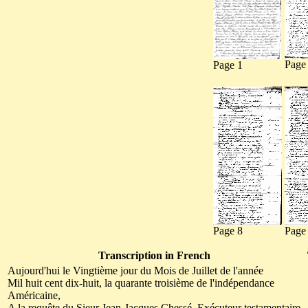
Page
Page 1
Page 8
Page
Transcription in French
Aujourd'hui le Vingtième jour du Mois de Juillet de l'année
Mil huit cent dix-huit, la quarante troisième de l'indépendance
Américaine,
A la requête du Sieur Jean-Jacques Chessé, Exécuteur testamentaire